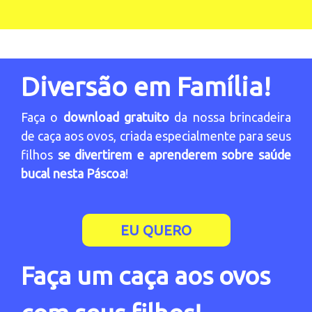
Diversão em Família!
Faça o
download gratuito
da nossa brincadeira
de caça aos ovos, criada especialmente para seus
filhos
se divertirem e aprenderem sobre saúde
bucal nesta Páscoa
!
EU QUERO
Faça um caça aos ovos